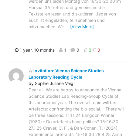
werden uns jeden Montag von 18:30-20:00 im
Hörsaal 3A treffen und gemeinsam die
Textstellen lesen und diskutieren. Jeder von
Euch ist eingeladen, teilzunehmen und
mitzumachen. Wir
…
[View More]
1 year, 10 months
1
0
0
0
Invitation: Vienna Science Studies
Laboratory Reading Cycle
by Sophie Juliane Veigl
Dear all, We are happy to announce the Vienna
Science Studies Lab Reading-Group Cycle of
this academic year. The overall topic will be:
Artefacts: confronting the bio-social. - There will
be three sessions: 11.11.24 Langdon Winner
(1980) - Do artefacts have politics? 15-16:30
27.1.25 Craver, C. F., & Dan-Cohen, T. (2024).
Experimental artefacts. 15-16:30 28.4.25 Arina