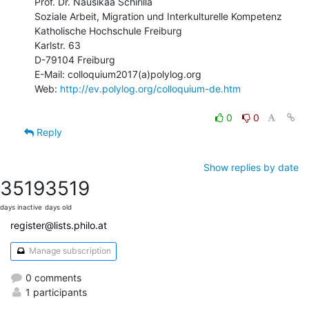
Prof. Dr. Nausikaa Schirilla

Soziale Arbeit, Migration und Interkulturelle Kompetenz

Katholische Hochschule Freiburg

Karlstr. 63

D-79104 Freiburg

E-Mail: colloquium2017(a)polylog.org

Web: 
http://ev.polylog.org/colloquium-de.htm
0
0
Reply
Show replies by date
3519
3519
days inactive
days old
register@lists.philo.at
Manage subscription
0 comments
1 participants