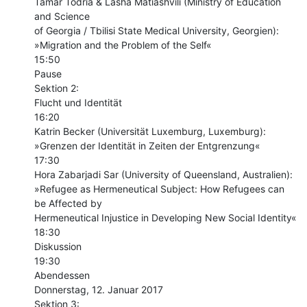
Tamar Todria & Lasha Matiashvili (Ministry of Education 
and Science

of Georgia / Tbilisi State Medical University, Georgien):

»Migration and the Problem of the Self«

15:50

Pause

Sektion 2:

Flucht und Identität

16:20

Katrin Becker (Universität Luxemburg, Luxemburg):

»Grenzen der Identität in Zeiten der Entgrenzung«

17:30

Hora Zabarjadi Sar (University of Queensland, Australien):

»Refugee as Hermeneutical Subject: How Refugees can 
be Affected by

Hermeneutical Injustice in Developing New Social Identity«

18:30

Diskussion

19:30

Abendessen

Donnerstag, 12. Januar 2017

Sektion 3:
