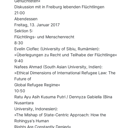
Geflüchteten«

Diskussion mit in Freiburg lebenden Flüchtlingen

21:00

Abendessen

Freitag, 13. Januar 2017

Sektion 5:

Flüchtlings- und Menschenrecht

8:30

Evelin Cioflec (University of Sibiu, Rumämien):

»Überlegungen zu Recht und Teilhabe der Flüchtlinge«

9:40

Nafees Ahmad (South Asian University, Indien):

»Ethical Dimensions of International Refugee Law: The 
Future of

Global Refugee Regime«

10:50

Ratu Ayu Asih Kusuma Putri / Dennyza Gabiella (Bina 
Nusantara

University, Indonesien):

»The Mishap of State-Centric Approach: How the 
Rohingya's Human

Rights Are Constantly Denied«
