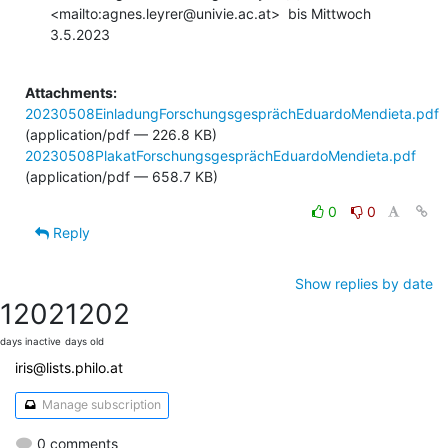
<mailto:agnes.leyrer@univie.ac.at>  bis Mittwoch 
3.5.2023

Attachments:
20230508EinladungForschungsgesprächEduardoMendieta.pdf
(application/pdf — 226.8 KB)
20230508PlakatForschungsgesprächEduardoMendieta.pdf
(application/pdf — 658.7 KB)
0
0
Reply
Show replies by date
1202
1202
days inactive
days old
iris@lists.philo.at
Manage subscription
0 comments