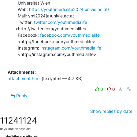
  Universität Wien

  Web: 
https://youthmedialife2024.univie.ac.at/
  Mail: yml2024(a)univie.ac.at

  Twitter: 
twitter.com/youthmedialife
<http://twitter.com/youthmedialife>

  Facebook: 
facebook.com/youthmedialife
  <http://facebook.com/youthmedialife>

  Instagram: 
Instagram.com/youthmedialife
  <http://instagram.com/youthmedialife>

Attachments:
attachment.html
(text/html — 4.7 KB)
0
0
Reply
Show replies by date
1124
1124
days inactive
days old
iris@lists.philo.at