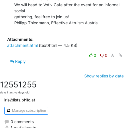
We will head to Votiv Cafe after the event for an informal 
social

gathering, feel free to join us!

Philipp Thiedmann, Effective Altruism Austria

Attachments:
attachment.html
(text/html — 4.5 KB)
0
0
Reply
Show replies by date
1255
1255
days inactive
days old
iris@lists.philo.at
Manage subscription
0 comments
1 participants