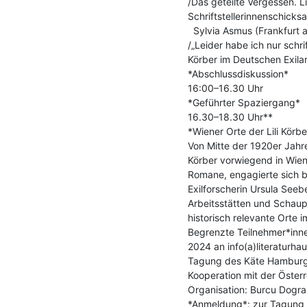
/Das geteilte Vergessen. Li
Schriftstellerinnenschicksa
  Sylvia Asmus (Frankfurt am Main)

/„Leider habe ich nur schri
Körber im Deutschen Exila
*Abschlussdiskussion*

16:00–16.30 Uhr

*Geführter Spaziergang*

16.30–18.30 Uhr**

*Wiener Orte der Lili Körber
Von Mitte der 1920er Jahre b
Körber vorwiegend in Wien a
Romane, engagierte sich b
Exilforscherin Ursula Seeb
Arbeitsstätten und Schaupl
historisch relevante Orte i
Begrenzte Teilnehmer*inne
2024 an info(a)literaturhaus
Tagung des Käte Hamburger
Kooperation mit der Österre
Organisation: Burcu Dogra
*Anmeldung*: zur Tagung 