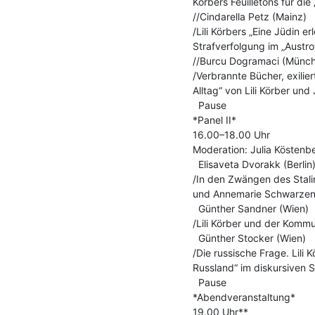
Körbers Feuilletons für die
//Cindarella Petz (Mainz)

/Lili Körbers „Eine Jüdin e
Strafverfolgung im „Austro
//Burcu Dogramaci (Münch
/Verbrannte Bücher, exilier
Alltag“ von Lili Körber und
  Pause

*Panel II*

16.00–18.00 Uhr

Moderation: Julia Köstenbe
  Elisaveta Dvorakk (Berlin)

/In den Zwängen des Stalin
und Annemarie Schwarzenb
  Günther Sandner (Wien)

/Lili Körber und der Kommu
  Günther Stocker (Wien)

/Die russische Frage. Lili 
Russland“ im diskursiven 
  Pause

*Abendveranstaltung*

19.00 Uhr**
