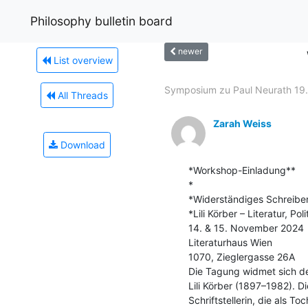
Philosophy bulletin board
newer
List overview
Symposium zu Paul Neurath 19.-
All Threads
Zarah Weiss
Download
*Workshop-Einladung**

*

*Widerständiges Schreiben
*Lili Körber – Literatur, Poli
14. & 15. November 2024

Literaturhaus Wien

1070, Zieglergasse 26A

Die Tagung widmet sich der 
Lili Körber (1897–1982). Di
Schriftstellerin, die als To