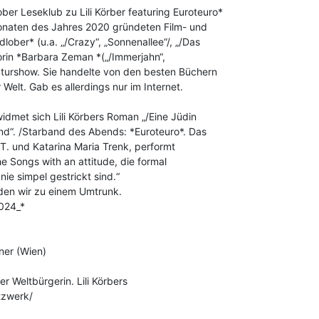
er Leseklub zu Lili Körber featuring Euroteuro*

monaten des Jahres 2020 gründeten Film- und

lober* (u.a. „/Crazy“, „Sonnenallee“/, „/Das

orin *Barbara Zeman *(„/Immerjahn“,

raturshow. Sie handelte von den besten Büchern

Welt. Gab es allerdings nur im Internet.

dmet sich Lili Körbers Roman „/Eine Jüdin

nd“. /Starband des Abends: *Euroteuro*. Das

. und Katarina Maria Trenk, performt

e Songs with an attitude, die formal

nie simpel gestrickt sind.“

den wir zu einem Umtrunk.

024_*

er (Wien)

r Weltbürgerin. Lili Körbers

zwerk/
