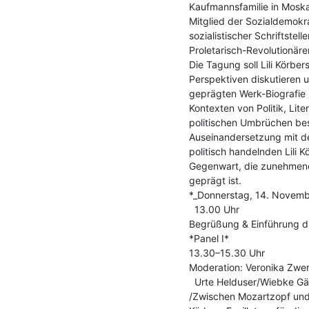
Kaufmannsfamilie in Moska
Mitglied der Sozialdemokra
sozialistischer Schriftstel
Proletarisch-Revolutionären
Die Tagung soll Lili Körber
Perspektiven diskutieren un
geprägten Werk-Biografie b
Kontexten von Politik, Lite
politischen Umbrüchen best
Auseinandersetzung mit der
politisch handelnden Lili K
Gegenwart, die zunehmend
geprägt ist.

*_Donnerstag, 14. Novemb
  13.00 Uhr

Begrüßung & Einführung du
*Panel I*

13.30–15.30 Uhr

Moderation: Veronika Zwer
  Urte Helduser/Wiebke Gärtner (Oldenburg)

/Zwischen Mozartzopf und B