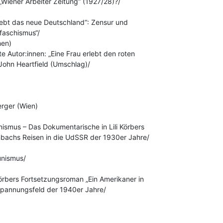
 „Wiener Arbeiter Zeitung“ (1927/28)?/

rlebt das neue Deutschland“: Zensur und

faschismus“/

en)

te Autor:innen: „Eine Frau erlebt den roten

 John Heartfield (Umschlag)/

rger (Wien)

ismus – Das Dokumentarische in Lili Körbers

achs Reisen in die UdSSR der 1930er Jahre/

nismus/

Körbers Fortsetzungsroman „Ein Amerikaner in

Spannungsfeld der 1940er Jahre/
