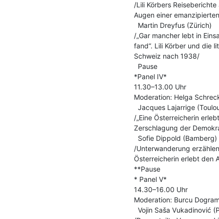
/Lili Körbers Reisebericht
Augen einer emanzipierten 
  Martin Dreyfus (Zürich)

/„Gar mancher lebt in Eins
fand“. Lili Körber und die l
Schweiz nach 1938/

  Pause

*Panel IV*

11.30–13.00 Uhr

Moderation: Helga Schreck
  Jacques Lajarrige (Toulouse)

/„Eine Österreicherin erlebt
Zerschlagung der Demokrat
  Sofie Dippold (Bamberg)

/Unterwanderung erzählen. N
Österreicherin erlebt den 
**Pause

* Panel V*

14.30–16.00 Uhr

Moderation: Burcu Dogram
  Vojin Saša Vukadinović (Paderborn)
