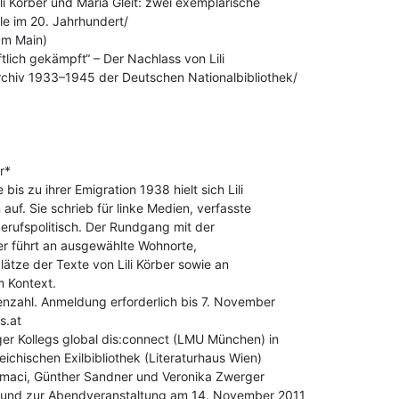
li Körber und Maria Gleit: zwei exemplarische

le im 20. Jahrhundert/

ftlich gekämpft“ – Der Nachlass von Lili

rchiv 1933–1945 der Deutschen Nationalbibliothek/

*

is zu ihrer Emigration 1938 hielt sich Lili

uf. Sie schrieb für linke Medien, verfasste

erufspolitisch. Der Rundgang mit der

er führt an ausgewählte Wohnorte,

ätze der Texte von Lili Körber sowie an

m Kontext.

nzahl. Anmeldung erforderlich bis 7. November

.at

 Kollegs global dis:connect (LMU München) in

ichischen Exilbibliothek (Literaturhaus Wien)

maci, Günther Sandner und Veronika Zwerger

und zur Abendveranstaltung am 14. November 2011
