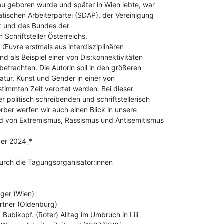
u geboren wurde und später in Wien lebte, war

tischen Arbeiterpartei (SDAP), der Vereinigung

ler und des Bundes der

 Schriftsteller Österreichs.

s Œuvre erstmals aus interdisziplinären

d als Beispiel einer von Dis:konnektivitäten

etrachten. Die Autorin soll in den größeren

ratur, Kunst und Gender in einer von

immten Zeit verortet werden. Bei dieser

 politisch schreibenden und schriftstellerisch

örber werfen wir auch einen Blick in unsere

 von Extremismus, Rassismus und Antisemitismus

er 2024_*

rch die Tagungsorganisator:innen

ger (Wien)

ubikopf. (Roter) Alltag im Umbruch in Lili
