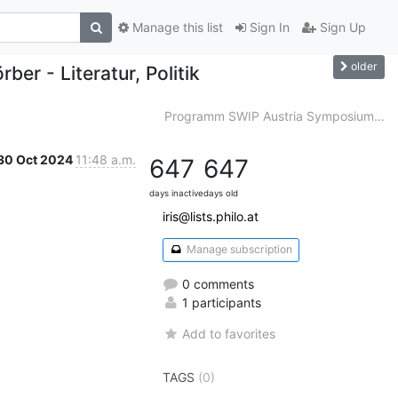
Manage this list
Sign In
Sign Up
older
er - Literatur, Politik
Programm SWIP Austria Symposium...
30 Oct 2024
11:48 a.m.
647
647
days inactive
days old
iris@lists.philo.at
Manage subscription
0 comments
1 participants
Add to favorites
TAGS
(0)