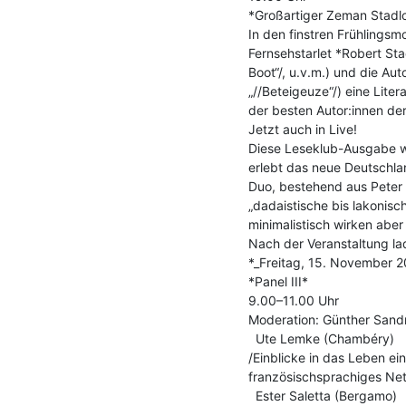
*Großartiger Zeman Stadlob
In den finstren Frühlings
Fernsehstarlet *Robert Stad
Boot“/, u.v.m.) und die Aut
„//Beteigeuze“/) eine Lite
der besten Autor:innen der 
Jetzt auch in Live!

Diese Leseklub-Ausgabe wi
erlebt das neue Deutschla
Duo, bestehend aus Peter T
„dadaistische bis lakonisch
minimalistisch wirken aber 
Nach der Veranstaltung la
*_Freitag, 15. November 2
*Panel III*

9.00–11.00 Uhr

Moderation: Günther Sandn
  Ute Lemke (Chambéry)

/Einblicke in das Leben eine
französischsprachiges Net
  Ester Saletta (Bergamo)
