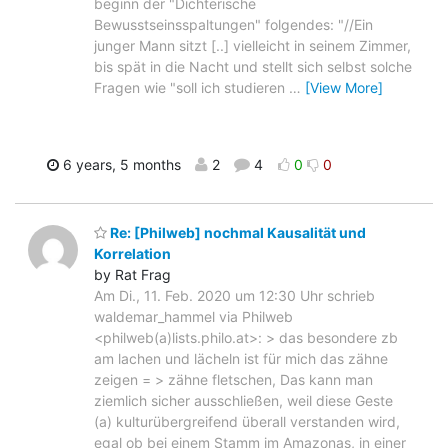
beginn der "Dichterische
Bewusstseinsspaltungen" folgendes: "//Ein
junger Mann sitzt [..] vielleicht in seinem Zimmer,
bis spät in die Nacht und stellt sich selbst solche
Fragen wie "soll ich studieren
…
[View More]
6 years, 5 months
2
4
0
0
Re: [Philweb] nochmal Kausalität und
Korrelation
by Rat Frag
Am Di., 11. Feb. 2020 um 12:30 Uhr schrieb
waldemar_hammel via Philweb
<philweb(a)lists.philo.at>: > das besondere zb
am lachen und lächeln ist für mich das zähne
zeigen = > zähne fletschen, Das kann man
ziemlich sicher ausschließen, weil diese Geste
(a) kulturübergreifend überall verstanden wird,
egal ob bei einem Stamm im Amazonas, in einer