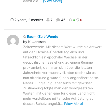
damit die
…
[View More]
2 years, 2 months
7
46
0
0
Raum-Zeit-Wende
by K. Janssen
Zeitenwende. Mit diesem Wort wurde als Antwort
auf den Ukraine-Überfall sogleich und
tatsächlich ein epochaler Wechsel in der
geopolitischen Beziehung zu einem Regime
proklamiert, dem man sich über die letzten
Jahrzehnte vertrauensvoll, aber doch (wie es
nun offenkundig wurde) naiv angenähert hatte.
Nahezu ungläubig, aber auch mit gewisser
Zustimmung folgte man den wohlgesetzten
Worten, mit denen eine für dieses Land nicht
mehr vorstellbare militärische Aufrüstung zu
dessen Schutz angekü
…
[View More]