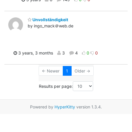
Unvollständigkeit
by ingo_mack＠web.de
3 years, 3 months
3
4
0
0
← Newer
1
Older →
Results per page:
Powered by
HyperKitty
version 1.3.4.