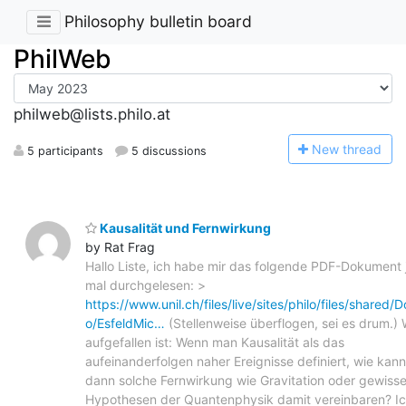
Philosophy bulletin board
PhilWeb
philweb@lists.philo.at
N
ew thread
5 participants
5 discussions
Kausalität und Fernwirkung
by Rat Frag
Hallo Liste, ich habe mir das folgende PDF-Dokument 
mal durchgelesen: >
https://www.unil.ch/files/live/sites/philo/files/shared/
o/EsfeldMic…
(Stellenweise überflogen, sei es drum.) 
aufgefallen ist: Wenn man Kausalität als das
aufeinanderfolgen naher Ereignisse definiert, wie kan
dann solche Fernwirkung wie Gravitation oder gewiss
Hypothesen der Quantenphysik damit vereinbaren? I