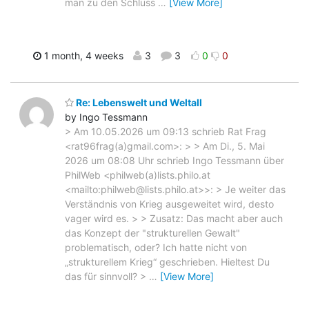
man zu den Schluss
…
[View More]
1 month, 4 weeks
3
3
0
0
Re: Lebenswelt und Weltall
by Ingo Tessmann
> Am 10.05.2026 um 09:13 schrieb Rat Frag
<rat96frag(a)gmail.com>: > > Am Di., 5. Mai
2026 um 08:08 Uhr schrieb Ingo Tessmann über
PhilWeb <philweb(a)lists.philo.at
<mailto:philweb@lists.philo.at>>: > Je weiter das
Verständnis von Krieg ausgeweitet wird, desto
vager wird es. > > Zusatz: Das macht aber auch
das Konzept der "strukturellen Gewalt"
problematisch, oder? Ich hatte nicht von
„strukturellem Krieg“ geschrieben. Hieltest Du
das für sinnvoll? >
…
[View More]