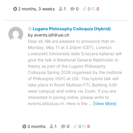
2 months, 3 weeks
1
0
0
0
Lugano Philosophy Colloquia (Hybrid)
by events.isfi＠usi.ch
Dear all, We are pleased to announce that on
Monday, May 11 at 5.00pm (CET), Lorenzo
Lorenzetti (Università della Svizzera italiana) will
give the talk A Relational General Relativistic A-
theory as part of the Lugano Philosophy
Colloquia Spring 2026 organised by the Institute
of Philosophy (ISFI) at USI. This hybrid talk will
take place in Room Multiuso FTL Building (USI
west campus) and online via Zoom. If you are
interested in joining online, please write to
events.isfi(a)usi.ch. Here is the
…
[View More]
3 months
1
0
0
0