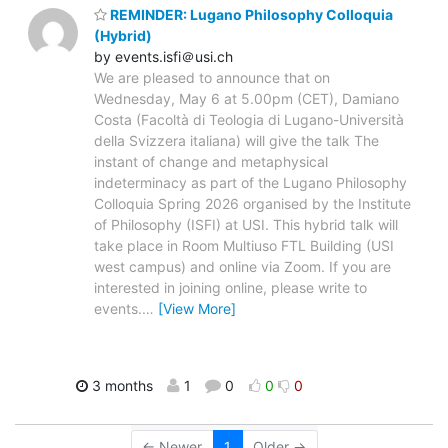
REMINDER: Lugano Philosophy Colloquia
(Hybrid)
by events.isfi＠usi.ch
We are pleased to announce that on
Wednesday, May 6 at 5.00pm (CET), Damiano
Costa (Facoltà di Teologia di Lugano-Università
della Svizzera italiana) will give the talk The
instant of change and metaphysical
indeterminacy as part of the Lugano Philosophy
Colloquia Spring 2026 organised by the Institute
of Philosophy (ISFI) at USI. This hybrid talk will
take place in Room Multiuso FTL Building (USI
west campus) and online via Zoom. If you are
interested in joining online, please write to
events.
…
[View More]
3 months
1
0
0
0
← Newer
1
Older →