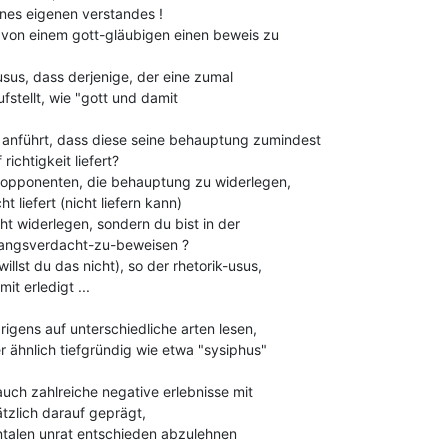
nes eigenen verstandes !

 von einem gott-gläubigen einen beweis zu

usus, dass derjenige, der eine zumal

stellt, wie "gott und damit

anführt, dass diese seine behauptung zumindest

ichtigkeit liefert?

s opponenten, die behauptung zu widerlegen,

liefert (nicht liefern kann)

cht widerlegen, sondern du bist in der

nfangsverdacht-zu-beweisen ?

illst du das nicht), so der rhetorik-usus,

t erledigt ...

gens auf unterschiedliche arten lesen,

r ähnlich tiefgründig wie etwa "sysiphus"

uch zahlreiche negative erlebnisse mit

ätzlich darauf geprägt,

talen unrat entschieden abzulehnen
