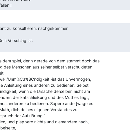
llen ! 
us dem spiel, denn gerade von dem stammt doch das

ng des Menschen aus seiner selbst verschuldeten

t

g/wiki/Unm%C3%BCndigkeit>ist das Unvermögen,

e Anleitung eines anderen zu bedienen. Selbst

ündigkeit, wenn die Ursache derselben nicht am

ndern der Entschließung und des Muthes liegt,

eines anderen zu bedienen. Sapere aude [wage es

Muth, dich deines eigenen Verstandes zu

lspruch der Aufklärung.“

llen, und plappere nichts und niemandem nach,

beiseite,
