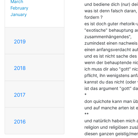
March
und bediene dich (nur) dei
February
was ist denn falsch daran,
January
fordern ?

es ist doch guter rhetorik-
"exotische" behauptung auf
zusammenhängendes",

2019
zumindest einen nachweis 
einen anfangsverdacht auf r
und es ist nicht sache de
wenn der behauptende nicht 
2018
ich muss dir also "gott" ni
pflicht, ihn wenigstens a
kannst du das nicht (oder w
ist das argument "gott" dami
2017
*

don quichote kann man übri
und auf manche arten ist e
**

und natürlich haben mich a
2016
religion und religiösen zus
diesen ganzen geistig/men