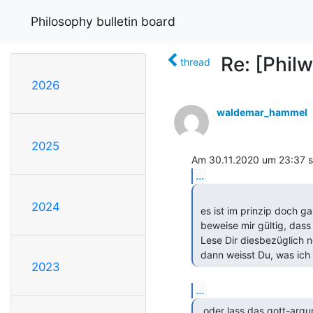
Philosophy bulletin board
Re: [Philw
thread
2026
waldemar_hammel
2025
...
2024
 es ist im prinzip doch ganz einfach:

 beweise mir gültig, dass dein gott existiert,

 Lese Dir diesbezüglich nochmal (oder erstmalig genau) den Kant durch;

 dann weisst Du, was ich
2023
...
  oder lass das gott-argument in rationaler
