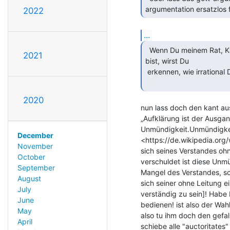
argumentation ersatzlos fa
2022
...
  Wenn Du meinem Rat, Kant zu konsultieren, nachgekommen

2021
bist, wirst Du

 erkennen, wie irrational Dein Vorschlag ist.

2020
nun lass doch den kant a
„Aufklärung ist der Ausga
Unmündigkeit.Unmündigkei
December
<https://de.wikipedia.or
November
sich seines Verstandes ohn
October
verschuldet ist diese Unm
September
Mangel des Verstandes, so
August
sich seiner ohne Leitung 
July
verständig zu sein]! Habe 
June
bedienen! ist also der Wah
May
also tu ihm doch den gefa
April
schiebe alle "auctoritates" 