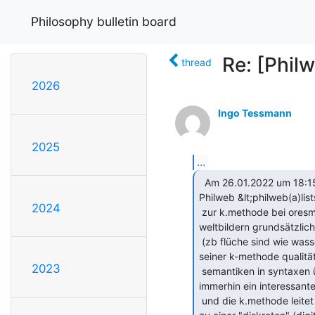
Philosophy bulletin board
Re: [Philw
thread
2026
Ingo Tessmann
2025
...
  Am 26.01.2022 um 18:15 schrieb waldemar_hammel via

Philweb &lt;philweb(a)lists
2024
 zur k.methode bei oresme kam ich über "syntax-semantik", weil in magischen

weltbildern grundsätzlic
 (zb flüche sind wie wasserkanister übertragbar), egal, jedenfalls hat oresme versucht mit

seiner k-methode qualität
2023
 semantiken in syntaxen übertragen mit hilfe (praktisch) der geometrie, das schien mir

immerhin ein interessant
 und die k.methode leitet erweitert (weitergedacht) zu "einsteins geometrie" und
