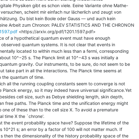
tale Physiken gibt es schon viele. Eeine Variante ohne Mathe-

versuchen, scheint mir einfach nur lächerlich und zeugt von

hätzung. Du bist kein Boole oder Gauss — und auch kein

.1597.pdf
 <https://arxiv.org/pdf/1201.1597.pdf>

pace of a hypothetical quantum event must have enough

 observed quantum systems. It is not clear that events in

ntally located to within much less than a fermi, corresponding

 about 10^−25 s. The Planck limit at 10^−43 s was initially a

uantum gravity. Our instruments, to be sure, do not seem to be

t take part in all the interactions. The Planck time seems at

 the quantum of time.

h all the running coupling constants seem to converge is not

 Planck energy, so it may indeed have universal significance.Yet

esides cell size, such as Debye shielding length, skin depth,

 free paths. The Planck time and the unification energy might

 one of these than to the cell size X. To avoid a premature

l time X the `chrone'.

the event probability space have? Suppose the lifetime of the

s 10^21 s; an error by a factor of 100 will not matter much. If

 then the dimensionality of the history probability space of the
