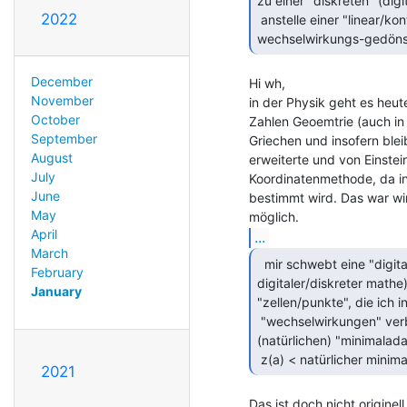
zu einer "diskreten" (dig
2022
 anstelle einer "linear/kontinuums-geometrischen", was auch zu meinem

wechselwirkungs-gedöns 
December
Hi wh,

November
in der Physik geht es heut
October
Zahlen Geoemtrie (auch in 
September
Griechen und insofern blei
August
erweiterte und von Einste
July
Koordinatenmethode, da in
June
bestimmt wird. Das war wir
May
April
...
March
  mir schwebt eine "digitale physik" vor (mit

February
digitaler/diskreter mathe
January
"zellen/punkte", die ich 
 "wechselwirkungen" verbinden könnte (auch zu letzterem brauchte ich den

(natürlichen) "minimalada
 z(a) < natürlicher minim
2021
Das ist doch nicht originel