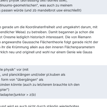
italen) physik (auffassung des raumes usw),

passen würde (und zb mandelbrot usw einschließt) 
e gerade um die Koordinatenfreiheit und umgekehrt darum, mit

endlicher Weise) zu betreiben. Damit begannen ja schon die

bt Oresme lediglich historisch interessant. Die von Riemann

in angewandte Gausssche Flächentheorie folgt gerade nicht der

 ihr die Krümmung allein aus den inneren Flächenparametern

klich neu und originell und wohl nur einem Genie wie Gauss

), und plancklängen und/oder pl.kuben als

in form von "übergängen" als

pter")

aladapter/junktor > z(b)  
l und wird es auch nicht durch ständig wiederholtes
