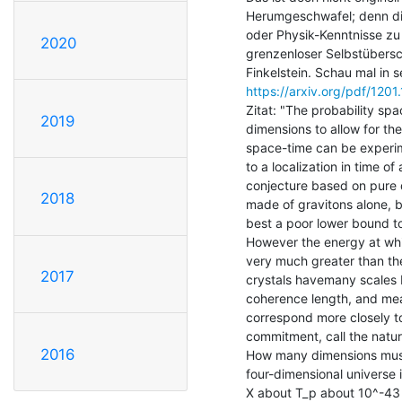
Herumgeschwafel; denn digi
oder Physik-Kenntnisse zu 
2020
grenzenloser Selbstübersc
https://arxiv.org/pdf/1201
Zitat: "The probability s
2019
dimensions to allow for the
space-time can be experime
to a localization in time of
conjecture based on pure q
2018
made of gravitons alone, bu
best a poor lower bound to
However the energy at whic
very much greater than the
2017
crystals havemany scales b
coherence length, and mean
correspond more closely to
commitment, call the natura
2016
How many dimensions must 
four-dimensional universe i
X about T_p about 10^-43 s