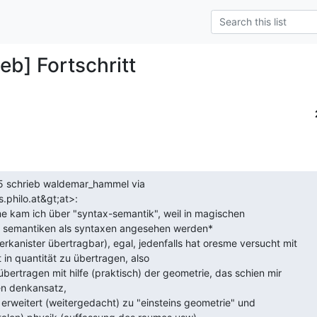
eb] Fortschritt
.philo.at&gt;at>:

h semantiken als syntaxen angesehen werden*

 in quantität zu übertragen, also

en denkansatz,
