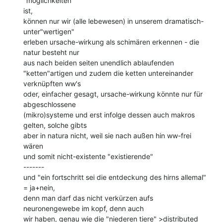
"möglichkeiten"

ist,

können nur wir (alle lebewesen) in unserem dramatisch-
unter"wertigen"

erleben ursache-wirkung als schimären erkennen - die 
natur besteht nur

aus nach beiden seiten unendlich ablaufenden

"ketten"artigen und zudem die ketten untereinander 
verknüpften ww's

oder, einfacher gesagt, ursache-wirkung könnte nur für 
abgeschlossene

(mikro)systeme und erst infolge dessen auch makros 
gelten, solche gibts

aber in natura nicht, weil sie nach außen hin ww-frei 
wären

und somit nicht-existente "existierende"

-------

und "ein fortschritt sei die entdeckung des hirns allemal" 
= ja+nein,

denn man darf das nicht verkürzen aufs 
neuronengewebe im kopf, denn auch

wir haben, genau wie die "niederen tiere" >distributed 