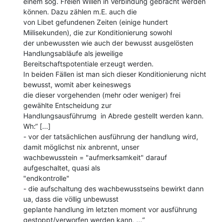
einem sog. Freien Willen in Verbindung gebracht werden 
können. Dazu zählen m.E. auch die

von Libet gefundenen Zeiten (einige hundert 
Miilisekunden), die zur Konditionierung sowohl

der unbewussten wie auch der bewusst ausgelösten 
Handlungsabläufe als jeweilige

Bereitschaftspotentiale erzeugt werden.

In beiden Fällen ist man sich dieser Konditionierung nicht 
bewusst, womit aber keineswegs

die dieser vorgehenden (mehr oder weniger) frei 
gewählte Entscheidung zur

Handlungsausführumg  in Abrede gestellt werden kann.

Wh:“ [...]

- vor der tatsächlichen ausführung der handlung wird, 
damit möglichst nix anbrennt, unser

wachbewusstein = "aufmerksamkeit" darauf 
aufgeschaltet, quasi als

"endkontrolle"

- die aufschaltung des wachbewusstseins bewirkt dann 
ua, dass die völlig unbewusst

geplante handlung im letzten moment vor ausführung 
gestoppt/verworfen werden kann, ...“
