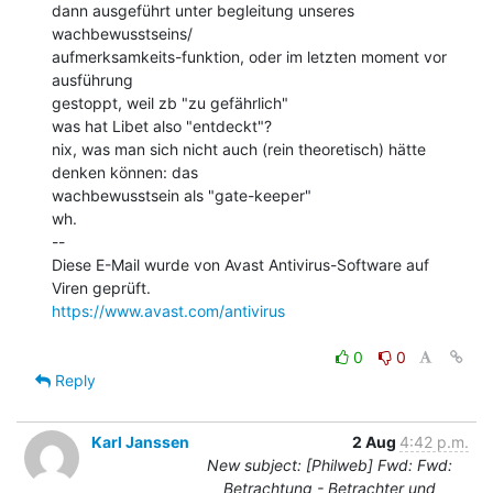
dann ausgeführt unter begleitung unseres 
wachbewusstseins/

aufmerksamkeits-funktion, oder im letzten moment vor 
ausführung

gestoppt, weil zb "zu gefährlich"

was hat Libet also "entdeckt"?

nix, was man sich nicht auch (rein theoretisch) hätte 
denken können: das

wachbewusstsein als "gate-keeper"

wh.

--

Diese E-Mail wurde von Avast Antivirus-Software auf 
https://www.avast.com/antivirus
0
0
Reply
Karl Janssen
2 Aug
4:42 p.m.
New subject: [Philweb] Fwd: Fwd:
Betrachtung - Betrachter und