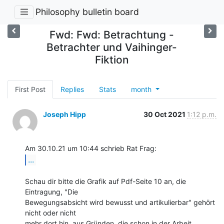
Philosophy bulletin board
Fwd: Fwd: Betrachtung -
Betrachter und Vaihinger-
Fiktion
First Post
Replies
Stats
month
Joseph Hipp
30 Oct 2021
1:12 p.m.
...
Schau dir bitte die Grafik auf Pdf-Seite 10 an, die 
Eintragung, "Die

Bewegungsabsicht wird bewusst und artikulierbar" gehört 
nicht oder nicht

mehr dort hin, aus Gründen, die schon in der Arbeit 