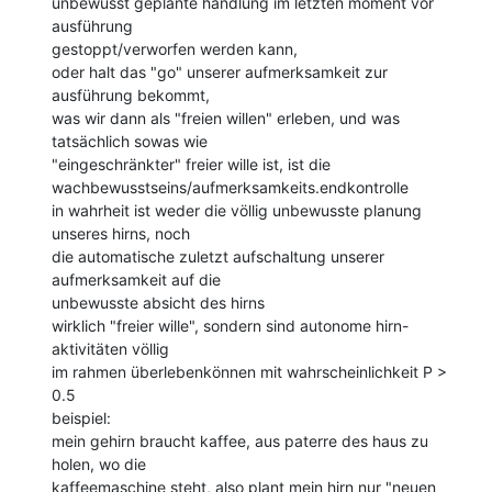
unbewusst geplante handlung im letzten moment vor 
ausführung

gestoppt/verworfen werden kann,

oder halt das "go" unserer aufmerksamkeit zur 
ausführung bekommt,

was wir dann als "freien willen" erleben, und was 
tatsächlich sowas wie

"eingeschränkter" freier wille ist, ist die

wachbewusstseins/aufmerksamkeits.endkontrolle

in wahrheit ist weder die völlig unbewusste planung 
unseres hirns, noch

die automatische zuletzt aufschaltung unserer 
aufmerksamkeit auf die

unbewusste absicht des hirns

wirklich "freier wille", sondern sind autonome hirn-
aktivitäten völlig

im rahmen überlebenkönnen mit wahrscheinlichkeit P > 
0.5

beispiel:

mein gehirn braucht kaffee, aus paterre des haus zu 
holen, wo die

kaffeemaschine steht, also plant mein hirn nur "neuen 