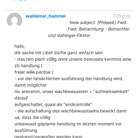
waldemar_hammel
7:21 p.m.
New subject: [Philweb] Fwd:
Fwd: Betrachtung - Betrachter
und Vaihinger-Fiktion
hallo,

die sache mit Libet dürfte ganz einfach sein

- das hirn plant völlig ohne unsere bewusste kenntnis eine 
zb handlung (

freier wille perdue )

- vor der tatsächlichen ausführung der handlung wird, 
damit möglichst

nix anbrennt, unser wachbewusstein = "aufmerksamkeit" 
darauf

aufgeschaltet, quasi als "endkontrolle"

- die aufschaltung des wachbewusstseins bewirkt dann 
ua, dass die völlig

unbewusst geplante handlung im letzten moment vor 
ausführung

gestoppt/verworfen werden kann,
