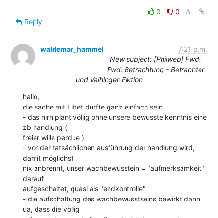
0
0
Reply
waldemar_hammel
7:21 p.m.
New subject: [Philweb] Fwd:
Fwd: Betrachtung - Betrachter
und Vaihinger-Fiktion
hallo,

die sache mit Libet dürfte ganz einfach sein

- das hirn plant völlig ohne unsere bewusste kenntnis eine 
zb handlung (

freier wille perdue )

- vor der tatsächlichen ausführung der handlung wird, 
damit möglichst

nix anbrennt, unser wachbewusstein = "aufmerksamkeit" 
darauf

aufgeschaltet, quasi als "endkontrolle"

- die aufschaltung des wachbewusstseins bewirkt dann 
ua, dass die völlig
