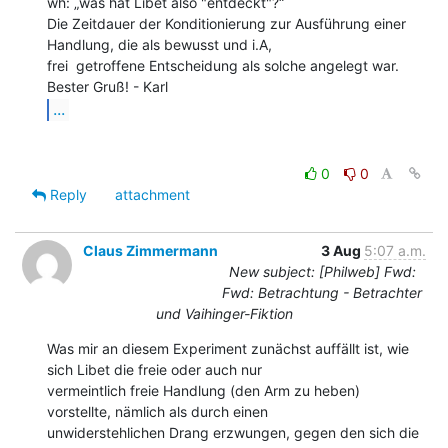
wh: „was hat Libet also "entdeckt"?“

Die Zeitdauer der Konditionierung zur Ausführung einer 
Handlung, die als bewusst und i.A,

frei  getroffene Entscheidung als solche angelegt war.

...
0
0
Reply
attachment
Claus Zimmermann
3 Aug
5:07 a.m.
New subject: [Philweb] Fwd:
Fwd: Betrachtung - Betrachter
und Vaihinger-Fiktion
Was mir an diesem Experiment zunächst auffällt ist, wie 
sich Libet die freie oder auch nur

vermeintlich freie Handlung (den Arm zu heben) 
vorstellte, nämlich als durch einen

unwiderstehlichen Drang erzwungen, gegen den sich die 